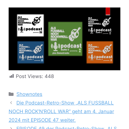
Post Views:
448
Kategorien
Shownotes
Die Podcast-Retro-Show „ALS FUSSBALL
NOCH ROCK’N’ROLL WAR“ geht am 4. Januar
2024 mit EPISODE 47 weiter.
EPISODE 49 der Podcast-Retro-Show „ALS