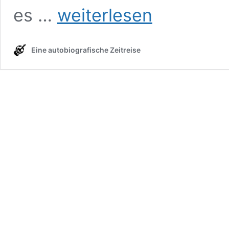
PODCAST-
es …
weiterlesen
EPISODEN-
VORSCHAU
Eine autobiografische Zeitreise