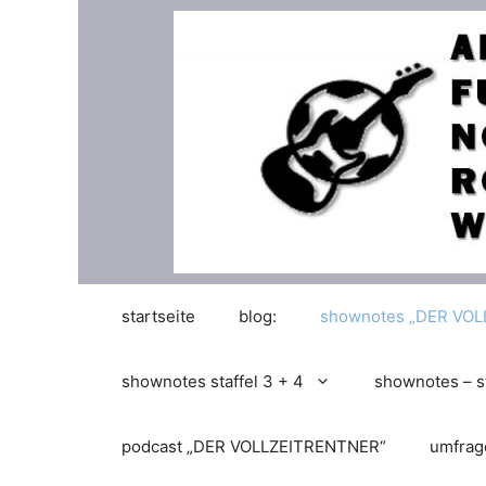
Zum
Inhalt
springen
startseite
blog:
shownotes „DER VO
shownotes staffel 3 + 4
shownotes – st
podcast „DER VOLLZEITRENTNER“
umfrag