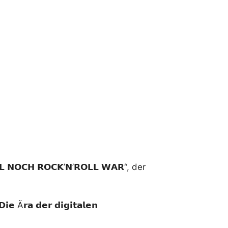
𝗛 𝗥𝗢𝗖𝗞’𝗡’𝗥𝗢𝗟𝗟 𝗪𝗔𝗥“, der
Ä𝗿𝗮 𝗱𝗲𝗿 𝗱𝗶𝗴𝗶𝘁𝗮𝗹𝗲𝗻