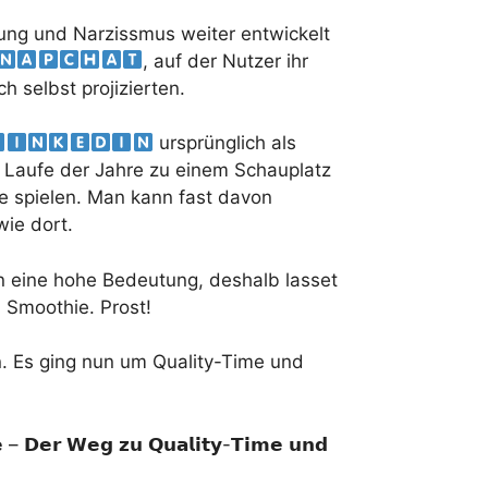
lung und Narzissmus weiter entwickelt
​, auf der Nutzer ihr
h selbst projizierten.
​ ursprünglich als
m Laufe der Jahre zu einem Schauplatz
le spielen. Man kann fast davon
wie dort.
 eine hohe Bedeutung, deshalb lasset
 Smoothie. Prost!
n. Es ging nun um Quality-Time und
𝗲𝗿 𝗪𝗲𝗴 𝘇𝘂 𝗤𝘂𝗮𝗹𝗶𝘁𝘆-𝗧𝗶𝗺𝗲 𝘂𝗻𝗱