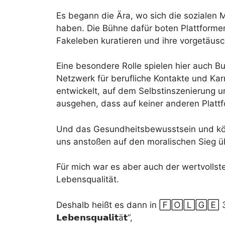
Es begann die Ära, wo sich die sozialen 
haben. Die Bühne dafür boten Plattformen
Fakeleben kuratieren und ihre vorgetäuscht
Eine besondere Rolle spielen hier auch Bu
Netzwerk für berufliche Kontakte und Kar
entwickelt, auf dem Selbstinszenierung u
ausgehen, dass auf keiner anderen Plattfo
Und das Gesundheitsbewusstsein und körp
uns anstoßen auf den moralischen Sieg üb
Für mich war es aber auch der wertvolls
Lebensqualität.
Deshalb heißt es dann in 🄵🄾🄻🄶🄴 36 auch „𝗟𝗶𝗳
𝗟𝗲𝗯𝗲𝗻𝘀𝗾𝘂𝗮𝗹𝗶𝘁ä𝘁“,