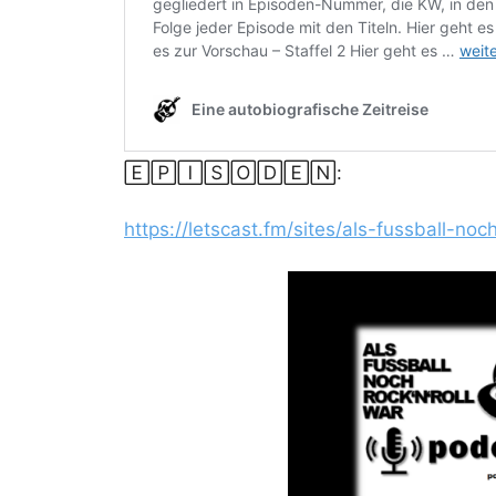
🄴🄿🄸🅂🄾🄳🄴🄽:
https://letscast.fm/sites/als-fussball-no