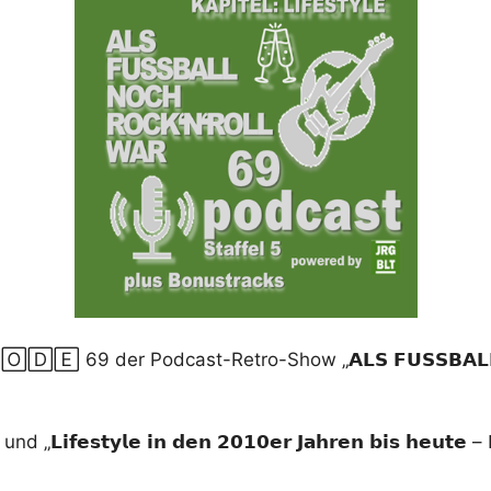
 69 der Podcast-Retro-Show „𝗔𝗟𝗦 𝗙𝗨𝗦𝗦𝗕𝗔𝗟𝗟 𝗡𝗢
𝘆𝗹𝗲 𝗶𝗻 𝗱𝗲𝗻 𝟮𝟬𝟭𝟬𝗲𝗿 𝗝𝗮𝗵𝗿𝗲𝗻 𝗯𝗶𝘀 𝗵𝗲𝘂𝘁𝗲 – 𝗗𝗶𝗲 