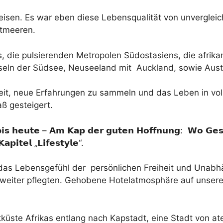
isen. Es war eben diese Lebensqualität von unvergleich
ltmeeren.
os, die pulsierenden Metropolen Südostasiens, die afri
nseln der Südsee, Neuseeland mit Auckland, sowie Aust
hkeit, neue Erfahrungen zu sammeln und das Leben in v
ß gesteigert.
 𝗯𝗶𝘀 𝗵𝗲𝘂𝘁𝗲 – 𝗔𝗺 𝗞𝗮𝗽 𝗱𝗲𝗿 𝗴𝘂𝘁𝗲𝗻 𝗛𝗼𝗳𝗳𝗻𝘂𝗻𝗴: 𝗪𝗼 𝗚𝗲𝘀𝗰
𝗹 „𝗟𝗶𝗳𝗲𝘀𝘁𝘆𝗹𝗲“.
das Lebensgefühl der persönlichen Freiheit und Unabhä
un weiter pflegten. Gehobene Hotelatmosphäre auf unse
tküste Afrikas entlang nach Kapstadt, eine Stadt von 