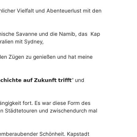
licher Vielfalt und Abenteuerlust mit den
kanische Savanne und die Namib, das Kap
ralien mit Sydney,
ollen Zügen zu genießen und hat meine
𝗶𝗰𝗵𝘁𝗲 𝗮𝘂𝗳 𝗭𝘂𝗸𝘂𝗻𝗳𝘁 𝘁𝗿𝗶𝗳𝗳𝘁“ und
ngigkeit fort. Es war diese Form des
ren Städtetouren und zwischendurch mal
atemberaubender Schönheit. Kapstadt