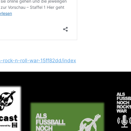
ch-rock-n-roll-war-15ff82dd/index