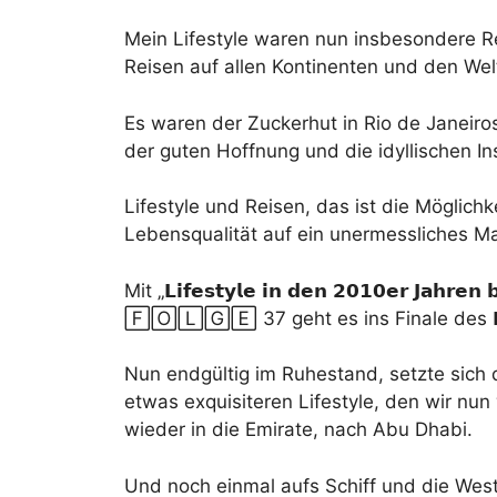
Mein Lifestyle waren nun insbesondere Re
Reisen auf allen Kontinenten und den We
Es waren der Zuckerhut in Rio de Janeir
der guten Hoffnung und die idyllischen I
Lifestyle und Reisen, das ist die Möglic
Lebensqualität auf ein unermessliches Ma
Mit „𝗟𝗶𝗳𝗲𝘀𝘁𝘆𝗹𝗲 𝗶𝗻 𝗱𝗲𝗻 𝟮𝟬𝟭𝟬𝗲𝗿 𝗝𝗮𝗵𝗿𝗲𝗻
🄵🄾🄻🄶🄴 37 geht es ins Finale des 𝗞𝗮𝗽𝗶𝘁
Nun endgültig im Ruhestand, setzte sich 
etwas exquisiteren Lifestyle, den wir n
wieder in die Emirate, nach Abu Dhabi.
Und noch einmal aufs Schiff und die Wes