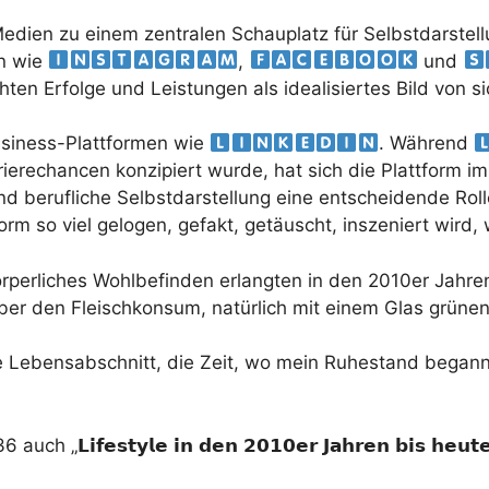
Medien zu einem zentralen Schauplatz für Selbstdarstel
 wie ​
​, ​
​ und ​
en Erfolge und Leistungen als idealisiertes Bild von sic
siness-Plattformen wie ​
​. Während ​
rierechancen konzipiert wurde, hat sich die Plattform i
nd berufliche Selbstdarstellung eine entscheidende Rol
rm so viel gelogen, gefakt, getäuscht, inszeniert wird, 
erliches Wohlbefinden erlangten in den 2010er Jahren
er den Fleischkonsum, natürlich mit einem Glas grünen
te Lebensabschnitt, die Zeit, wo mein Ruhestand began
𝘀𝘁𝘆𝗹𝗲 𝗶𝗻 𝗱𝗲𝗻 𝟮𝟬𝟭𝟬𝗲𝗿 𝗝𝗮𝗵𝗿𝗲𝗻 𝗯𝗶𝘀 𝗵𝗲𝘂𝘁𝗲 – 