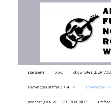
Zum
Inhalt
springen
startseite
blog:
shownotes „DER VO
shownotes staffel 3 + 4
shownotes – st
podcast „DER VOLLZEITRENTNER“
umfrag