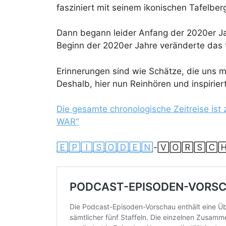
fasziniert mit seinem ikonischen Tafelber
Dann begann leider Anfang der 2020er J
Beginn der 2020er Jahre veränderte das 
Erinnerungen sind wie Schätze, die uns m
Deshalb, hier nun Reinhören und inspirier
Die gesamte chronologische Zeitreise i
WAR“
🄴🄿🄸🅂🄾🄳🄴🄽
-🅅🄾🅁🅂🄲