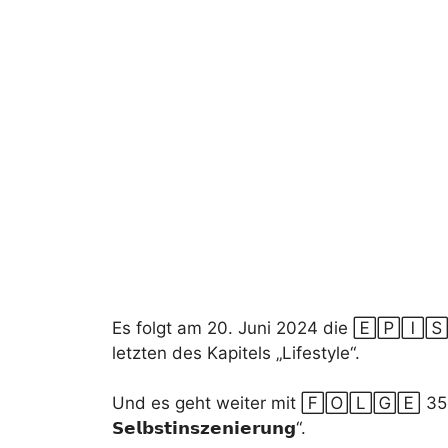
Es folgt am 20. Juni 2024 die 🄴🄿🄸🅂🄾🄳
letzten des Kapitels „Lifestyle“.
Und es geht weiter mit 🄵🄾🄻🄶🄴 35 und „𝗟𝗶𝗳𝗲𝘀𝘁
𝗦𝗲𝗹𝗯𝘀𝘁𝗶𝗻𝘀𝘇𝗲𝗻𝗶𝗲𝗿𝘂𝗻𝗴“.