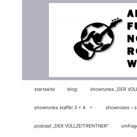
Zum
Inhalt
springen
startseite
blog:
shownotes „DER VO
shownotes staffel 3 + 4
shownotes – st
podcast „DER VOLLZEITRENTNER“
umfrag