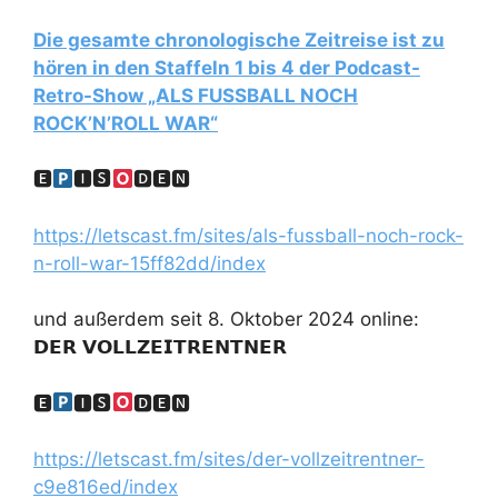
Die gesamte chronologische Zeitreise ist zu
hören in den Staffeln 1 bis 4 der Podcast-
Retro-Show „ALS FUSSBALL NOCH
ROCK’N’ROLL WAR“
🅴
🅸🆂
🅳🅴🅽
https://letscast.fm/sites/als-fussball-noch-rock-
n-roll-war-15ff82dd/index
und außerdem seit 8. Oktober 2024 online:
𝗗𝗘𝗥 𝗩𝗢𝗟𝗟𝗭𝗘𝗜𝗧𝗥𝗘𝗡𝗧𝗡𝗘𝗥
🅴
🅸🆂
🅳🅴🅽
https://letscast.fm/sites/der-vollzeitrentner-
c9e816ed/index