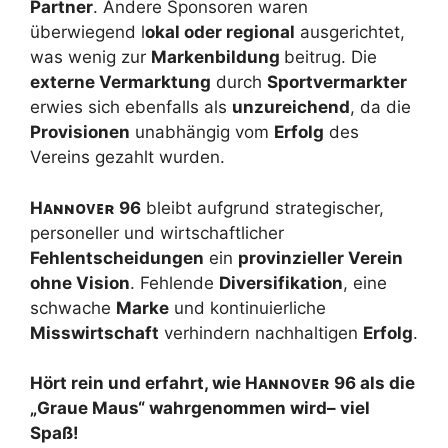
Partner
. Andere Sponsoren waren
überwiegend l
okal oder regional
ausgerichtet,
was wenig zur
Markenbildung
beitrug. Die
externe Vermarktung
durch
Sportvermarkter
erwies sich ebenfalls als
unzureichend
, da die
Provisionen
unabhängig vom
Erfolg
des
Vereins gezahlt wurden.
H
ᴀɴɴᴏᴠᴇʀ
96
bleibt aufgrund strategischer,
personeller und wirtschaftlicher
Fehlentscheidungen
ein
provinzieller Verein
ohne Vision
. Fehlende
Diversifikation
, eine
schwache
Marke
und kontinuierliche
Misswirtschaft
verhindern nachhaltigen
Erfolg
.
Hört rein und erfahrt, wie H
ᴀɴɴᴏᴠᴇʀ
96 als die
„Graue Maus“ wahrgenommen wird– viel
Spaß!