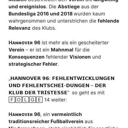
und ereignislos
. Die
Abstiege
aus der
Bundesliga 2016 und 2018
wurden kaum
wahrgenommen und unterstrichen die
fehlende
Relevanz
des Klubs.
H
ᴀɴɴᴏᴠᴇʀ
96
ist mehr als ein gescheiterter
Verein
– er ist ein
Mahnmal
für die
Konsequenzen
fehlender
Visionen
und
strategischer Fehler
.
„𝗛𝗔𝗡𝗡𝗢𝗩𝗘𝗥 𝟵𝟲: 𝗙𝗘𝗛𝗟𝗘𝗡𝗧𝗪𝗜𝗖𝗞𝗟𝗨𝗡𝗚𝗘𝗡
𝗨𝗡𝗗 𝗙𝗘𝗛𝗟𝗘𝗡𝗧𝗦𝗖𝗛𝗘𝗜-𝗗𝗨𝗡𝗚𝗘𝗡 – 𝗗𝗘𝗥
𝗞𝗟𝗨𝗕 𝗗𝗘𝗥 𝗧𝗥𝗜𝗦𝗧𝗘𝗦𝗦𝗘“ so geht es mit
🄵🄾🄻🄶🄴 14 weiter:
H
ᴀɴɴᴏᴠᴇʀ
96
, ein
vermeintlich
traditionsreicher Fußballverein
aus