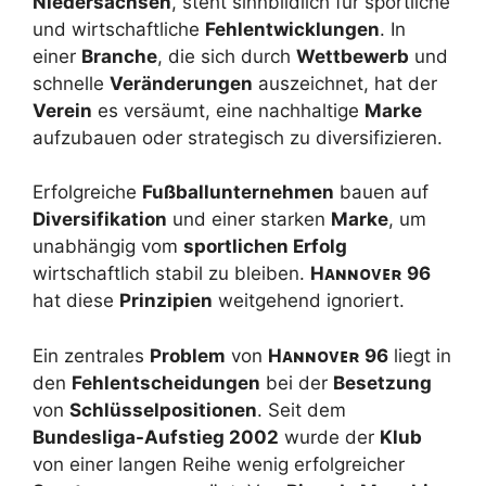
Niedersachsen
, steht sinnbildlich für sportliche
und wirtschaftliche
Fehlentwicklungen
. In
einer
Branche
, die sich durch
Wettbewerb
und
schnelle
Veränderungen
auszeichnet, hat der
Verein
es versäumt, eine nachhaltige
Marke
aufzubauen oder strategisch zu diversifizieren.
Erfolgreiche
Fußballunternehmen
bauen auf
Diversifikation
und einer starken
Marke
, um
unabhängig vom
sportlichen Erfolg
wirtschaftlich stabil zu bleiben.
H
ᴀɴɴᴏᴠᴇʀ
96
hat diese
Prinzipien
weitgehend ignoriert.
Ein zentrales
Problem
von
H
ᴀɴɴᴏᴠᴇʀ
96
liegt in
den
Fehlentscheidungen
bei der
Besetzung
von
Schlüsselpositionen
. Seit dem
Bundesliga-Aufstieg 2002
wurde der
Klub
von einer langen Reihe wenig erfolgreicher