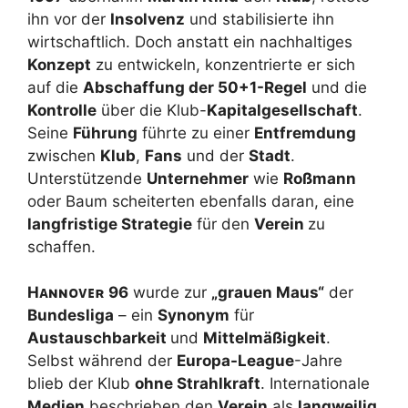
ihn vor der
Insolvenz
und stabilisierte ihn
wirtschaftlich. Doch anstatt ein nachhaltiges
Konzept
zu entwickeln, konzentrierte er sich
auf die
Abschaffung der 50+1-Regel
und die
Kontrolle
über die Klub-
Kapitalgesellschaft
.
Seine
Führung
führte zu einer
Entfremdung
zwischen
Klub
,
Fans
und der
Stadt
.
Unterstützende
Unternehmer
wie
Roßmann
oder Baum scheiterten ebenfalls daran, eine
langfristige Strategie
für den
Verein
zu
schaffen.
H
ᴀɴɴᴏᴠᴇʀ
96
wurde zur
„grauen Maus“
der
Bundesliga
– ein
Synonym
für
Austauschbarkeit
und
Mittelmäßigkeit
.
Selbst während der
Europa-League
-Jahre
blieb der Klub
ohne Strahlkraft
. Internationale
Medien
beschrieben den
Verein
als
langweilig