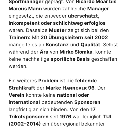
Sportmanager
geprägt. Von
Ricardo Moar bis
Marcus Mann
wurden zahlreiche
Manager
eingesetzt, die entweder
überschätzt,
inkompetent oder schlichtweg erfolglos
waren. Dasselbe
Muster
zeigt sich bei den
Trainern
: Mit
20 Übungsleitern seit 2002
mangelte es an
Konstanz
und
Qualität
. Selbst
während der
Ära
von
Mirko Slomka
, konnte
keine nachhaltige
sportliche Basis
geschaffen
werden.
Ein weiteres
Problem
ist die
fehlende
Strahlkraft
der
Marke
H
ᴀɴɴᴏᴠᴇʀ
96
. Der
Verein
konnte keine
national oder
international
bedeutenden
Sponsoren
langfristig an sich binden. Von den
17
Trikotsponsoren
seit
1976
war lediglich
TUI
(2002–2014)
ein überregional bekannter