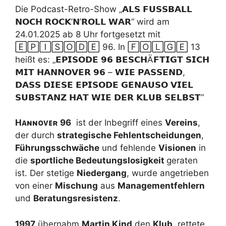
Die Podcast-Retro-Show „𝗔𝗟𝗦 𝗙𝗨𝗦𝗦𝗕𝗔𝗟𝗟
𝗡𝗢𝗖𝗛 𝗥𝗢𝗖𝗞’𝗡’𝗥𝗢𝗟𝗟 𝗪𝗔𝗥“ wird am
24.01.2025 ab 8 Uhr fortgesetzt mit
🄴🄿🄸🅂🄾🄳🄴 96. In 🄵🄾🄻🄶🄴 13
heißt es: „𝗘𝗣𝗜𝗦𝗢𝗗𝗘 𝟵𝟲 𝗕𝗘𝗦𝗖𝗛Ä𝗙𝗧𝗜𝗚𝗧 𝗦𝗜𝗖𝗛
𝗠𝗜𝗧 𝗛𝗔𝗡𝗡𝗢𝗩𝗘𝗥 𝟵𝟲 – 𝗪𝗜𝗘 𝗣𝗔𝗦𝗦𝗘𝗡𝗗,
𝗗𝗔𝗦𝗦 𝗗𝗜𝗘𝗦𝗘 𝗘𝗣𝗜𝗦𝗢𝗗𝗘 𝗚𝗘𝗡𝗔𝗨𝗦𝗢 𝗩𝗜𝗘𝗟
𝗦𝗨𝗕𝗦𝗧𝗔𝗡𝗭 𝗛𝗔𝗧 𝗪𝗜𝗘 𝗗𝗘𝗥 𝗞𝗟𝗨𝗕 𝗦𝗘𝗟𝗕𝗦𝗧“
H
ᴀɴɴᴏᴠᴇʀ
96
ist der Inbegriff eines
Vereins
,
der durch
strategische Fehlentscheidungen
,
Führungsschwäche
und fehlende
Visionen
in
die
sportliche Bedeutungslosigkeit
geraten
ist. Der stetige
Niedergang
, wurde angetrieben
von einer
Mischung
aus
Managementfehlern
und
Beratungsresistenz
.
1997
übernahm
Martin Kind
den
Klub
, rettete