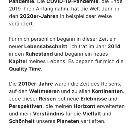
Pandemie
. Die
COVID-19-Pandemie
, die Ende
2019 ihren Anfang nahm, hat die Welt dann in
den
2020er-Jahren
in beispielloser Weise
verändert.
Für mich persönlich begann in dieser Zeit ein
neuer
Lebensabschnitt
. Ich trat im Jahr
2014
in den
Ruhestand
und begann ein neues
Kapitel
meines Lebens. Es begann für mich die
Quality Time
.
Die
2010er-Jahre
waren die Zeit des Reisens,
auf den
Weltmeeren
und zu allen
Kontinenten
.
Jede dieser
Reisen
bot neue
Erlebnisse
und
Perspektiven
, die meinen
Horizont
erweiterten
und mein
Verständnis
für die
Vielfalt
und
Schönheit
unseres
Planeten
vertieften.