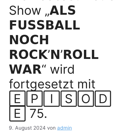
Show „𝗔𝗟𝗦
𝗙𝗨𝗦𝗦𝗕𝗔𝗟𝗟
𝗡𝗢𝗖𝗛
𝗥𝗢𝗖𝗞’𝗡’𝗥𝗢𝗟𝗟
𝗪𝗔𝗥“ wird
fortgesetzt mit
🄴🄿🄸🅂🄾🄳
🄴 75.
9. August 2024
von
admin