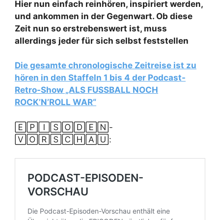
Hier nun einfach reinhören, inspiriert werden,
und ankommen in der Gegenwart. Ob diese
Zeit nun so erstrebenswert ist, muss
allerdings jeder für sich selbst feststellen
Die gesamte chronologische Zeitreise ist zu
hören in den Staffeln 1 bis 4 der Podcast-
Retro-Show „ALS FUSSBALL NOCH
ROCK’N’ROLL WAR“
🄴🄿🄸🅂🄾🄳🄴🄽-
🅅🄾🅁🅂🄲🄷🄰🅄: