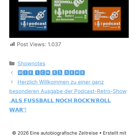
Post Views:
1.037
Kategorien
Shownotes
🆆🅸🅴 🅸🅲🅷 🅴🆂 🆂🅴🅷🅴
Herzlich Willkommen zu einer ganz
besonderen Ausgabe der Podcast-Retro-Show
„𝗔𝗟𝗦 𝗙𝗨𝗦𝗦𝗕𝗔𝗟𝗟 𝗡𝗢𝗖𝗛 𝗥𝗢𝗖𝗞’𝗡’𝗥𝗢𝗟𝗟
𝗪𝗔𝗥“!
© 2026 Eine autobiografische Zeitreise
• Erstellt mit