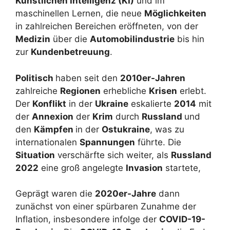
Künstlichen Intelligenz (KI)
und im
maschinellen Lernen, die neue
Möglichkeiten
in zahlreichen Bereichen eröffneten, von der
Medizin
über die
Automobilindustrie
bis hin
zur
Kundenbetreuung
.
Politisch
haben seit den
2010er-Jahren
zahlreiche
Regionen
erhebliche
Krisen
erlebt.
Der
Konflikt
in der
Ukraine
eskalierte
2014
mit
der
Annexion
der
Krim
durch
Russland
und
den
Kämpfen
in der
Ostukraine
, was zu
internationalen
Spannungen
führte. Die
Situation
verschärfte sich weiter, als
Russland
2022
eine groß angelegte
Invasion
startete,
Geprägt waren die
2020er-Jahre
dann
zunächst von einer spürbaren Zunahme der
Inflation, insbesondere infolge der
COVID-19-