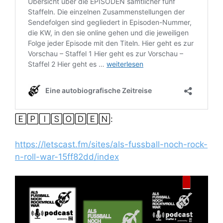
🄴🄿🄸🅂🄾🄳🄴🄽:
https://letscast.fm/sites/als-fussball-noch-rock-
n-roll-war-15ff82dd/index