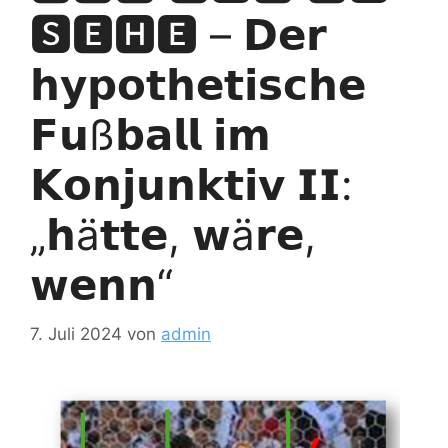
🆂🅴🅷🅴 – 𝗗𝗲𝗿
𝗵𝘆𝗽𝗼𝘁𝗵𝗲𝘁𝗶𝘀𝗰𝗵𝗲
𝗙𝘂ß𝗯𝗮𝗹𝗹 𝗶𝗺
𝗞𝗼𝗻𝗷𝘂𝗻𝗸𝘁𝗶𝘃 𝗜𝗜:
„𝗵ä𝘁𝘁𝗲, 𝘄ä𝗿𝗲,
𝘄𝗲𝗻𝗻“
7. Juli 2024
von
admin