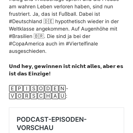
am wahren Leben verloren haben, sind nun
frustriert. Ja, das ist Fußball. Dabei ist
#Deutschland 🇩🇪 hypothetisch wieder in der
Weltklasse angekommen. Auf Augenhöhe mit
#Brasilien 🇧🇷. Die sind ja bei der
#CopaAmerica auch im #Viertelfinale
ausgeschieden.
𝗨𝗻𝗱
𝗵𝗲𝘆,
𝗴𝗲𝘄𝗶𝗻𝗻𝗲𝗻
𝗶𝘀𝘁
𝗻𝗶𝗰𝗵𝘁
𝗮𝗹𝗹𝗲𝘀,
𝗮𝗯𝗲𝗿
𝗲𝘀
𝗶𝘀𝘁
𝗱𝗮𝘀
𝗘𝗶𝗻𝘇𝗶𝗴𝗲!
🄴🄿🄸🅂🄾🄳🄴🄽-
🅅🄾🅁🅂🄲🄷🄰🅄: