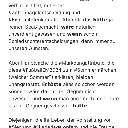
verhindert hat, mit einer
#Zehennagelentscheidung und
#Extremitätenkontakt. Aber ok, das
𝗵ä
𝘁𝘁𝗲
ja
keinen Spaß gemacht,
𝘄ä
𝗿𝗲
natürlich
unverdient gewesen und
𝘄𝗲𝗻𝗻
schon
Schiedsrichterentscheidungen, dann immer zu
unseren Gunsten.
Aber Hauptsache die #Marketingattribute, die
diese #FußballEM2024 zum #Sommermärchen
(welcher Sommer?) erklären, bleiben
unangetastet. Es
𝗵ä
𝘁𝘁𝗲
alles so schön werden
können, wäre da nur der Gegner nicht
gewesen, und
𝘄𝗲𝗻𝗻
man auch noch mehr Tore
als der Gegner geschossen
𝗵ä
𝘁𝘁𝗲
.
Diejenigen, die ihr Leben der Vorstellung von
#Sieg und #Niederlage opfern und die Freude