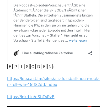
🄴🄿🄸🅂🄾🄳🄴🄽:
https://letscast.fm/sites/als-fussball-noch-rock-
n-roll-war-15ff82dd/index
https://lnkd.in/eSbTsRzB