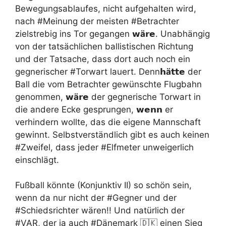
Bewegungsablaufes, nicht aufgehalten wird,
nach #Meinung der meisten #Betrachter
zielstrebig ins Tor gegangen
𝘄ä
𝗿𝗲
. Unabhängig
von der tatsächlichen ballistischen Richtung
und der Tatsache, dass dort auch noch ein
gegnerischer #Torwart lauert. Denn
𝗵ä
𝘁𝘁𝗲
der
Ball die vom Betrachter gewünschte Flugbahn
genommen,
𝘄ä
𝗿𝗲
der gegnerische Torwart in
die andere Ecke gesprungen,
𝘄𝗲𝗻𝗻
er
verhindern wollte, das die eigene Mannschaft
gewinnt. Selbstverständlich gibt es auch keinen
#Zweifel, dass jeder #Elfmeter unweigerlich
einschlägt.
Fußball könnte (Konjunktiv II) so schön sein,
wenn da nur nicht der #Gegner und der
#Schiedsrichter wären!! Und natürlich der
#VAR, der ja auch #Dänemark 🇩🇰 einen Sieg