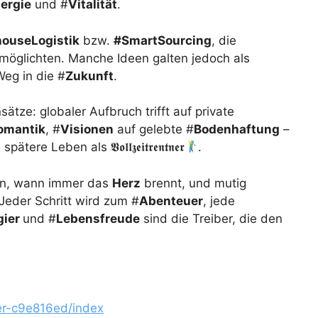
ergie
und #
Vitalität
.
houseLogistik
bzw.
#SmartSourcing
, die
möglichten. Manche Ideen galten jedoch als
Weg in die #
Zukunft
.
ätze: globaler Aufbruch trifft auf private
omantik
, #
Visionen
auf gelebte #
Bodenhaftung
–
ätere Leben als 𝖁𝖔𝖑𝖑𝖟𝖊𝖎𝖙𝖗𝖊𝖓𝖙𝖓𝖊𝖗
.
en, wann immer das
Herz
brennt, und mutig
 Jeder Schritt wird zum #
Abenteuer
, jede
gier
und #
Lebensfreude
sind die Treiber, die den
tner-c9e816ed/index