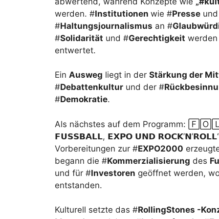
abwertend, während Konzepte wie
„#kul
werden. #
Institutionen
wie #
Presse
und
#
Haltungsjournalismus
an #
Glaubwürdi
#
Solidarität
und #
Gerechtigkeit
werden 
entwertet.
Ein
Ausweg
liegt in der
Stärkung der Mit
#
Debattenkultur
und der #
Rückbesinn
#
Demokratie
.
Als nächstes auf dem Programm: 🄵🄾🄻🄶🄴
𝗙𝗨𝗦𝗦𝗕𝗔𝗟𝗟, 𝗘𝗫𝗣𝗢 𝗨𝗡𝗗 𝗥𝗢𝗖𝗞’𝗡’𝗥𝗢
Vorbereitungen zur #
EXPO2000
erzeugt
begann die #
Kommerzialisierung
des
Fu
und für #
Investoren
geöffnet werden, wo
entstanden.
Kulturell setzte das #
RollingStones -Kon