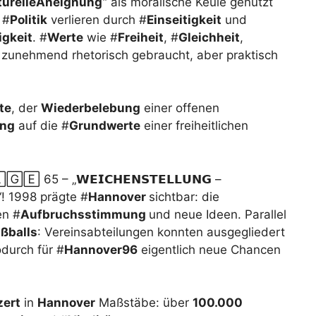
turelleAneignung“
als moralische Keule genutzt
 #
Politik
verlieren durch #
Einseitigkeit
und
gkeit
. #
Werte
wie #
Freiheit
, #
Gleichheit
,
zunehmend rhetorisch gebraucht, aber praktisch
te
, der
Wiederbelebung
einer offenen
ung
auf die #
Grundwerte
einer freiheitlichen
 65 – „𝗪𝗘𝗜𝗖𝗛𝗘𝗡𝗦𝗧𝗘𝗟𝗟𝗨𝗡𝗚 –
𝗟“! 1998 prägte #
Hannover
sichtbar: die
en #
Aufbruchsstimmung
und neue Ideen. Parallel
ßballs
: Vereinsabteilungen konnten ausgegliedert
durch für #
Hannover96
eigentlich neue Chancen
zert
in
Hannover
Maßstäbe: über
100.000