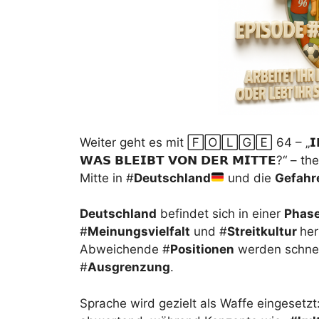
Weiter geht es mit 🄵🄾🄻🄶🄴 64 – „𝗜𝗗𝗘𝗢𝗟
𝗪𝗔𝗦 𝗕𝗟𝗘𝗜𝗕𝗧 𝗩𝗢𝗡 𝗗𝗘𝗥 𝗠𝗜𝗧𝗧𝗘?“ 
Mitte in #
Deutschland
und die
Gefahr
Deutschland
befindet sich in einer
Phas
#
Meinungsvielfalt
und #
Streitkultur
her
Abweichende #
Positionen
werden schnell
#
Ausgrenzung
.
Sprache wird gezielt als Waffe eingesetzt