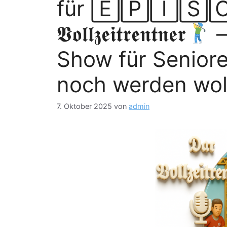
für 🄴🄿🄸🅂🄾
𝖁𝖔𝖑𝖑𝖟𝖊𝖎𝖙𝖗𝖊𝖓𝖙𝖓𝖊𝖗
–
Show für Seniore
noch werden wol
7. Oktober 2025
von
admin