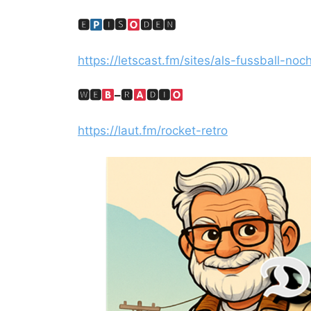
🅴
🅸🆂
🅳🅴🅽
https://letscast.fm/sites/als-fussball-no
🆆🅴
–
🆁
🅳🅸
https://laut.fm/rocket-retro