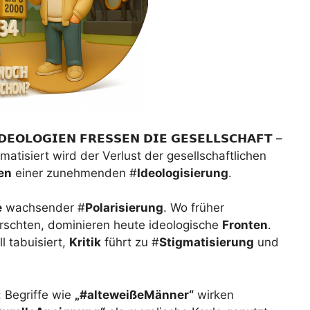
𝗚𝗜𝗘𝗡 𝗙𝗥𝗘𝗦𝗦𝗘𝗡 𝗗𝗜𝗘 𝗚𝗘𝗦𝗘𝗟𝗟𝗦𝗖𝗛𝗔𝗙𝗧 –
– thematisiert wird der Verlust der gesellschaftlichen
en
einer zunehmenden #
Ideologisierung
.
e
wachsender #
Polarisierung
. Wo früher
rschten, dominieren heute ideologische
Fronten
.
 tabuisiert,
Kritik
führt zu #
Stigmatisierung
und
: Begriffe wie
„#alteweißeMänner“
wirken