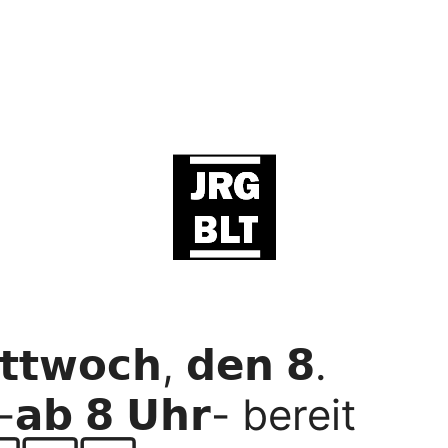
𝘄𝗼𝗰𝗵, 𝗱𝗲𝗻 𝟴.
 -𝗮𝗯 𝟴 𝗨𝗵𝗿- bereit