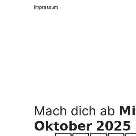
impressum
Mach dich ab 𝗠𝗶𝘁
𝗢𝗸𝘁𝗼𝗯𝗲𝗿 𝟮𝟬𝟮