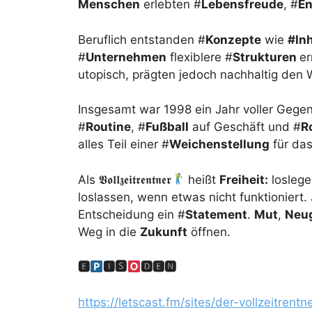
Menschen
erlebten #
Lebensfreude
, #
En
Beruflich entstanden #
Konzepte
wie
#In
#
Unternehmen
flexiblere #
Strukturen
er
utopisch, prägten jedoch nachhaltig den 
Insgesamt war 1998 ein Jahr voller Gegens
#
Routine
, #
Fußball
auf Geschäft und #
R
alles Teil einer #
Weichenstellung
für das sp
Als 𝖁𝖔𝖑𝖑𝖟𝖊𝖎𝖙𝖗𝖊𝖓𝖙𝖓𝖊𝖗
heißt
Freiheit:
losleg
loslassen, wenn etwas nicht funktioniert.
Entscheidung ein #
Statement
.
Mut
,
Neu
Weg in die
Zukunft
öffnen.
🅴
🅸🆂
🅳🅴🅽
https://letscast.fm/sites/der-vollzeitren