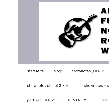
Zum
Inhalt
springen
startseite
blog:
shownotes „DER VO
shownotes staffel 3 + 4
shownotes – st
podcast „DER VOLLZEITRENTNER“
umfrag