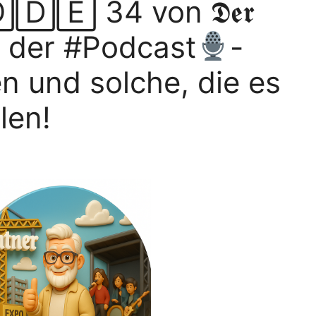
🄴 34 von 𝕯𝖊𝖗
 der #Podcast
-
n und solche, die es
len!