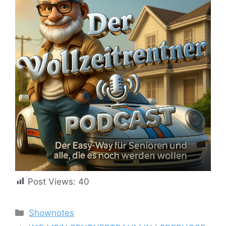
Post Views:
40
Kategorien
Shownotes