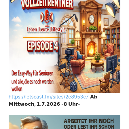
https://letscast.fm/sites/2e8953c7
𝗔𝗯
𝗠𝗶𝘁𝘁𝘄𝗼𝗰𝗵, 𝟭.𝟳.𝟮𝟬𝟮𝟲 -𝟴 𝗨𝗵𝗿-