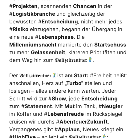
#
Projekten
, spannenden
Chancen
in der
#
Logistikbranche
und gleichzeitig der
bewussten #
Entscheidung
, nicht mehr jedes
#
Risiko
einzugehen, begann der Übergang in
eine neue #
Lebensphase
. Die
Millenniumsnacht
markierte den
Startschuss
zu mehr
Gelassenheit
, klareren Prioritäten und
dem Weg hin zum 𝖁𝖔𝖑𝖑𝖟𝖊𝖎𝖙𝖗𝖊𝖓𝖙𝖓𝖊𝖗
.
Der 𝖁𝖔𝖑𝖑𝖟𝖊𝖎𝖙𝖗𝖊𝖓𝖙𝖓𝖊𝖗
ist
am Start:
#Freiheit heißt:
anschnallen, Herz auf
„Turbo“
stellen und
loslegen – alles andere kann warten. Jeder
Schritt wird zur #
Show
, jede
Entscheidung
zum #
Statement
. Mit
Mut
im Tank, #
Neugier
im Koffer und #
Lebensfreude
im Rückspiegel
cruisen wir durchs #
AbenteuerZukunft
.
Vergangenes gibt #
Applaus
, Neues kriegt ein
#
HighFive
– so lebt ein 𝖁𝖔𝖑𝖑𝖟𝖊𝖎𝖙𝖗𝖊𝖓𝖙𝖓𝖊𝖗
: