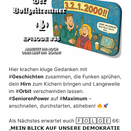
Hier krachen kluge Gedanken mit
#
Geschichten
zusammen, die Funken sprühen,
dein
Hirn
zum Kichern bringen und Langeweile
im #
Orbit
verschwinden lassen.
#
SeniorenPower
auf #
Maximum
–
anschnallen, durchstarten, abheben!
Als Nächstes erwartet euch 🄵🄾🄻🄶🄴 66:
„𝗠𝗘𝗜𝗡 𝗕𝗟𝗜𝗖𝗞 𝗔𝗨𝗙 𝗨𝗡𝗦𝗘𝗥𝗘 𝗗𝗘𝗠𝗢𝗞𝗥𝗔𝗧𝗜𝗘