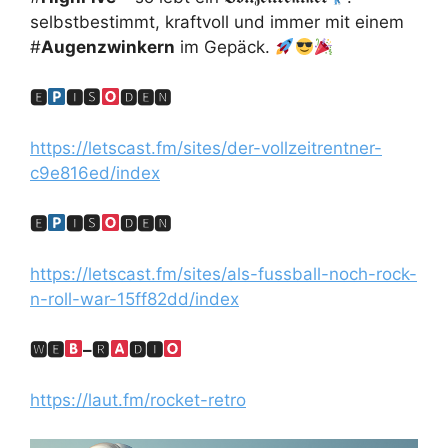
selbstbestimmt, kraftvoll und immer mit einem
#
Augenzwinkern
im Gepäck.
🅴
🅸🆂
🅳🅴🅽
https://letscast.fm/sites/der-vollzeitrentner-
c9e816ed/index
🅴
🅸🆂
🅳🅴🅽
https://letscast.fm/sites/als-fussball-noch-rock-
n-roll-war-15ff82dd/index
🆆🅴
–
🆁
🅳🅸
https://laut.fm/rocket-retro