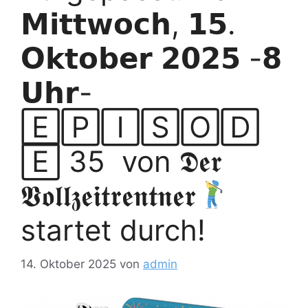
𝗠𝗶𝘁𝘁𝘄𝗼𝗰𝗵, 𝟭𝟱.
𝗢𝗸𝘁𝗼𝗯𝗲𝗿 𝟮𝟬𝟮𝟱 -𝟴
𝗨𝗵𝗿-
🄴🄿🄸🅂🄾🄳
🄴 35 von 𝕯𝖊𝖗
𝖁𝖔𝖑𝖑𝖟𝖊𝖎𝖙𝖗𝖊𝖓𝖙𝖓𝖊𝖗
startet durch!
14. Oktober 2025
von
admin