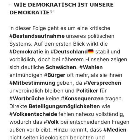
– 𝗪𝗜𝗘 𝗗𝗘𝗠𝗢𝗞𝗥𝗔𝗧𝗜𝗦𝗖𝗛 𝗜𝗦𝗧 𝗨𝗡𝗦𝗘𝗥𝗘
𝗗𝗘𝗠𝗢𝗞𝗥𝗔𝗧𝗜𝗘?“
In dieser Folge geht es um eine kritische
#
Bestandsaufnahme
unseres politischen
Systems. Auf den ersten Blick wirkt die
#
Demokratie
in #
Deutschland
stabil und
vorbildlich, doch bei näherem Hinsehen zeigen
sich deutliche
Schwächen
. #
Wahlen
entmündigen #
Bürger
oft mehr, als sie ihnen
#
Mitbestimmung
geben, da #
Versprechen
unverbindlich bleiben und
Politiker
für
#
Wortbrüche
keine #
Konsequenzen
tragen.
Direkte
Beteiligungsmöglichkeiten
wie
#
Volksentscheide
fehlen nahezu vollständig,
wodurch das #
Volk
bei entscheidenden Fragen
außen vor bleibt. Hinzu kommt, dass #
Medien
nicht selten ideologisch berichten und