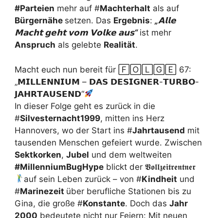
#Parteien
mehr auf #
Machterhalt
als auf
Bürgernähe
setzen. Das
Ergebnis
:
„
𝗔𝗹𝗹𝗲
𝗠𝗮𝗰𝗵𝘁
𝗴𝗲𝗵𝘁
𝘃𝗼𝗺
𝗩𝗼𝗹𝗸𝗲
𝗮𝘂𝘀
“
ist mehr
Anspruch
als gelebte
Realität
.
Macht euch nun bereit für 🄵🄾🄻🄶🄴 67:
„𝗠𝗜𝗟𝗟𝗘𝗡𝗡𝗜𝗨𝗠 – 𝗗𝗔𝗦 𝗗𝗘𝗦𝗜𝗚𝗡𝗘𝗥-𝗧𝗨𝗥𝗕𝗢-
𝗝𝗔𝗛𝗥𝗧𝗔𝗨𝗦𝗘𝗡𝗗“
In dieser Folge geht es zurück in die
#
Silvesternacht1999
, mitten ins Herz
Hannovers, wo der Start ins #
Jahrtausend
mit
tausenden Menschen gefeiert wurde. Zwischen
Sektkorken
,
Jubel
und dem weltweiten
#MillenniumBugHype
blickt der 𝖁𝖔𝖑𝖑𝖟𝖊𝖎𝖙𝖗𝖊𝖓𝖙𝖓𝖊𝖗
auf sein Leben zurück – von #
Kindheit
und
#
Marinezeit
über berufliche Stationen bis zu
Gina, die große #
Konstante
. Doch das
Jahr
2000
bedeutete nicht nur Feiern: Mit neuen