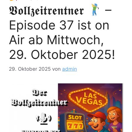
𝖁𝖔𝖑𝖑𝖟𝖊𝖎𝖙𝖗𝖊𝖓𝖙𝖓𝖊𝖗
–
Episode 37 ist on
Air ab Mittwoch,
29. Oktober 2025!
29. Oktober 2025
von
admin