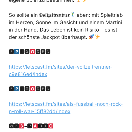
eigene Spiel zu bestimmen.
So sollte ein 𝖁𝖔𝖑𝖑𝖟𝖊𝖎𝖙𝖗𝖊𝖓𝖙𝖓𝖊𝖗
leben: mit Spieltrieb
im Herzen, Sonne im Gesicht und einem Martini
in der Hand. Das Leben ist kein Risiko – es ist
der schönste Jackpot überhaupt.
🅴
🅸🆂
🅳🅴🅽
https://letscast.fm/sites/der-vollzeitrentner-
c9e816ed/index
🅴
🅸🆂
🅳🅴🅽
https://letscast.fm/sites/als-fussball-noch-rock-
n-roll-war-15ff82dd/index
🆆🅴
–
🆁
🅳🅸