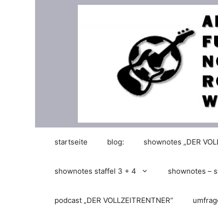
Zum
Inhalt
springen
startseite
blog:
shownotes „DER VO
shownotes staffel 3 + 4
shownotes – st
podcast „DER VOLLZEITRENTNER“
umfrag