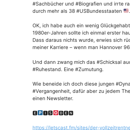
#Sachbücher und #Biografien und irrte r
durch mehr als 38 #USBundesstaaten
OK, ich habe auch ein wenig Glückgehabt
1980er-Jahren sollte ich einmal erster 
Dass daraus nichts wurde, erwies sich rü
meiner Karriere – wenn man Hannover 96 
Und dann zwang mich das #Schicksal auch
#Ruhestand. Eine #Zumutung.
Wie beneide ich doch diese jungen #Dyna
#Vergangenheit, dafür aber zu jedem Th
einen Newsletter.
🅴
🅸🆂
🅳🅴🅽
https://letscast.fm/sites/der-vollzeitren