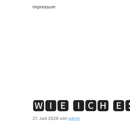
impressum
🆆🅸🅴 🅸🅲🅷 🅴
21. Juni 2026
von
admin