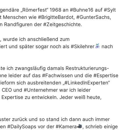
legendäre „Römerfest“ 1968 an #Buhne16 auf #Sylt
it Menschen wie #BrigitteBardot, #GunterSachs,
 Randfiguren der #Zeitgeschichte.
, wurde ich anschließend zum
ert und später sogar noch als #Skilehrer
nach
te ich zwangsläufig damals Restrukturierungs-
e leider auf das #Fachwissen und die #Espertise
mieform sich ausbreitenden „#LinkedInExperten“
s CEO und #Unternehmer war ich leider
xpertise zu entwickeln. Jeder weiß heute,
Muster zurück und so stand ich dann auch immer
enen #DailySoaps vor der #Kamera
, schrieb einige