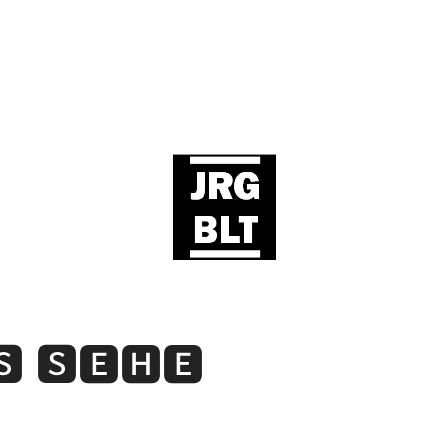
🆂 🆂🅴🅷🅴