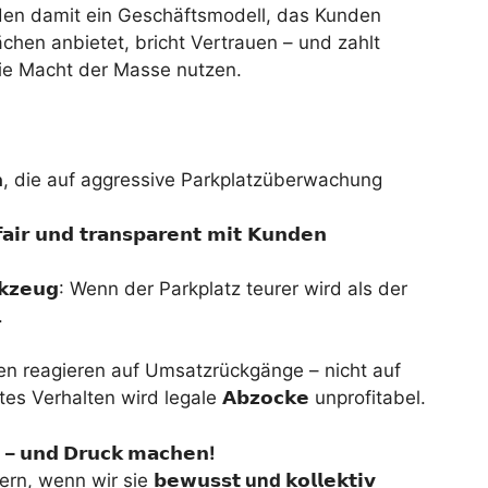
lden damit ein Geschäftsmodell, das Kunden
chen anbietet, bricht Vertrauen – und zahlt
die Macht der Masse nutzen.

, die auf aggressive Parkplatzüberwachung
𝗮𝗶𝗿 𝘂𝗻𝗱 𝘁𝗿𝗮𝗻𝘀𝗽𝗮𝗿𝗲𝗻𝘁 𝗺𝗶𝘁 𝗞𝘂𝗻𝗱𝗲𝗻
𝘇𝗲𝘂𝗴
: Wenn der Parkplatz teurer wird als der
.
 reagieren auf Umsatzrückgänge – nicht auf
 Verhalten wird legale 𝗔𝗯𝘇𝗼𝗰𝗸𝗲 unprofitabel.

–
𝘂𝗻𝗱
𝗗𝗿𝘂𝗰𝗸
𝗺𝗮𝗰𝗵𝗲𝗻
!
 ändern, wenn wir sie
𝗯𝗲𝘄𝘂𝘀𝘀𝘁
und
𝗸𝗼𝗹𝗹𝗲𝗸𝘁𝗶𝘃