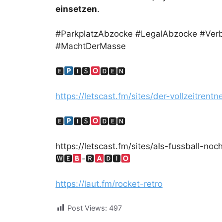
einsetzen
.
#ParkplatzAbzocke #LegalAbzocke #Verb
#MachtDerMasse
🅴
🅸🆂
🅳🅴🅽
https://letscast.fm/sites/der-vollzeitren
🅴
🅸🆂
🅳🅴🅽
https://letscast.fm/sites/als-fussball-no
🆆🅴
-🆁
🅳🅸
https://laut.fm/rocket-retro
Post Views:
497