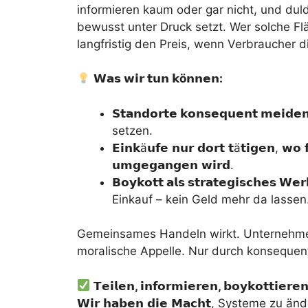
informieren kaum oder gar nicht, und du
bewusst unter Druck setzt. Wer solche Flä
langfristig den Preis, wenn Verbraucher 
𝗪𝗮𝘀
𝘄𝗶𝗿
𝘁𝘂𝗻
𝗸
ö
𝗻𝗻𝗲𝗻
:
𝗦𝘁𝗮𝗻𝗱𝗼𝗿𝘁𝗲
𝗸𝗼𝗻𝘀𝗲𝗾𝘂𝗲𝗻𝘁
𝗺𝗲𝗶𝗱𝗲
setzen.
𝗘𝗶𝗻𝗸ä𝘂𝗳𝗲 𝗻𝘂𝗿 𝗱𝗼𝗿𝘁 𝘁ä𝘁𝗶𝗴𝗲𝗻, 𝘄𝗼 
𝘂𝗺𝗴𝗲𝗴𝗮𝗻𝗴𝗲𝗻 𝘄𝗶𝗿𝗱.
𝗕𝗼𝘆𝗸𝗼𝘁𝘁
𝗮𝗹𝘀
𝘀𝘁𝗿𝗮𝘁𝗲𝗴𝗶𝘀𝗰𝗵𝗲𝘀
𝗪𝗲𝗿
Einkauf – kein Geld mehr da lassen
Gemeinsames Handeln wirkt. Unternehmen
moralische Appelle. Nur durch konsequentes
𝗧𝗲𝗶𝗹𝗲𝗻
,
𝗶𝗻𝗳𝗼𝗿𝗺𝗶𝗲𝗿𝗲𝗻
,
𝗯𝗼𝘆𝗸𝗼𝘁𝘁𝗶𝗲𝗿𝗲
𝗪𝗶𝗿 𝗵𝗮𝗯𝗲𝗻 𝗱𝗶𝗲 𝗠𝗮𝗰𝗵𝘁, Systeme zu