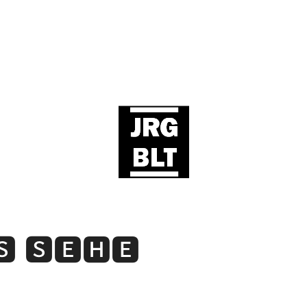
🆂 🆂🅴🅷🅴