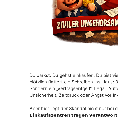
Du parkst. Du gehst einkaufen. Du bist vi
plötzlich flattert ein Schreiben ins Haus: 
Sondern ein „Vertragsentgelt“. Legal. Auto
Unsicherheit, Zeitdruck oder Angst vor In
Aber hier liegt der Skandal nicht nur bei 
𝗘𝗶𝗻𝗸𝗮𝘂𝗳𝘀𝘇𝗲𝗻𝘁𝗿𝗲𝗻
𝘁𝗿𝗮𝗴𝗲𝗻
𝗩𝗲𝗿𝗮𝗻𝘁𝘄𝗼𝗿