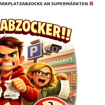
𝗔𝗥𝗞𝗣𝗟𝗔𝗧𝗭𝗔𝗕𝗭𝗢𝗖𝗞𝗘
𝗔𝗡
𝗦𝗨𝗣𝗘𝗥𝗠
Ä
𝗥𝗞𝗧𝗘𝗡