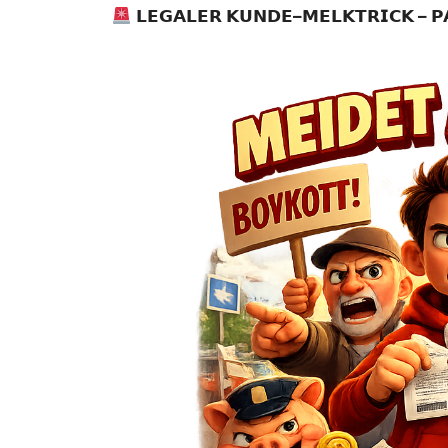
𝗟𝗘𝗚𝗔𝗟𝗘𝗥
𝗞𝗨𝗡𝗗𝗘
–
𝗠𝗘𝗟𝗞𝗧𝗥𝗜𝗖𝗞
–
𝗣