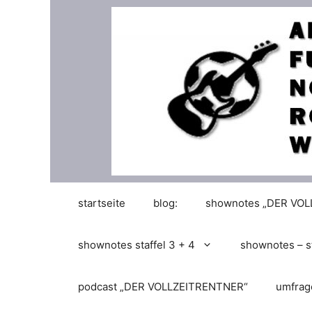
Zum
Inhalt
springen
startseite
blog:
shownotes „DER VO
shownotes staffel 3 + 4
shownotes – st
podcast „DER VOLLZEITRENTNER“
umfrag