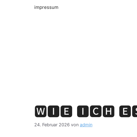
impressum
🆆🅸🅴 🅸🅲🅷 🅴
24. Februar 2026
von
admin