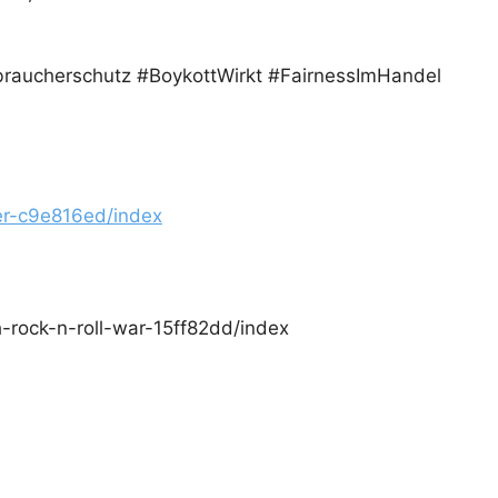
raucherschutz #BoykottWirkt #FairnessImHandel
tner-c9e816ed/index
ch-rock-n-roll-war-15ff82dd/index