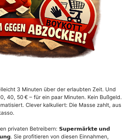
elleicht 3 Minuten über der erlaubten Zeit. Und
30, 40, 50 € – für ein paar Minuten. Kein Bußgeld.
matisiert. Clever kalkuliert: Die Masse zahlt, aus
kasso.
den privaten Betreibern:
𝗦𝘂𝗽𝗲𝗿𝗺
ä
𝗿𝗸𝘁𝗲
𝘂𝗻𝗱
𝘂𝗻𝗴
. Sie profitieren von diesen Einnahmen,