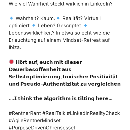
Wie viel Wahrheit steckt wirklich in LinkedIn?
Wahrheit? Kaum.
Realität? Virtuell
optimiert.
Leben? Gescriptet.
Lebenswirklichkeit? In etwa so echt wie die
Erleuchtung auf einem Mindset-Retreat auf
Ibiza.
𝗛ö𝗿𝘁 𝗮𝘂𝗳, 𝗲𝘂𝗰𝗵 𝗺𝗶𝘁 𝗱𝗶𝗲𝘀𝗲𝗿
𝗗𝗮𝘂𝗲𝗿𝗯𝗲𝘀𝗼𝗳𝗳𝗲𝗻𝗵𝗲𝗶𝘁 𝗮𝘂𝘀
𝗦𝗲𝗹𝗯𝘀𝘁𝗼𝗽𝘁𝗶𝗺𝗶𝗲𝗿𝘂𝗻𝗴, 𝘁𝗼𝘅𝗶𝘀𝗰𝗵𝗲𝗿 𝗣𝗼𝘀𝗶𝘁𝗶𝘃𝗶𝘁ä𝘁
𝘂𝗻𝗱 𝗣𝘀𝗲𝘂𝗱𝗼-𝗔𝘂𝘁𝗵𝗲𝗻𝘁𝗶𝘇𝗶𝘁ä𝘁 𝘇𝘂 𝘃𝗲𝗿𝗴𝗹𝗲𝗶𝗰𝗵𝗲𝗻
.…𝗜 𝘁𝗵𝗶𝗻𝗸 𝘁𝗵𝗲 𝗮𝗹𝗴𝗼𝗿𝗶𝘁𝗵𝗺 𝗶𝘀 𝘁𝗶𝗹𝘁𝗶𝗻𝗴 𝗵𝗲𝗿𝗲…
#RentnerRant #RealTalk #LinkedInRealityCheck
#AgileRentnerMindset
#PurposeDrivenOhrensessel