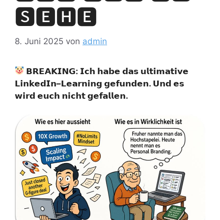
🆂🅴🅷🅴
8. Juni 2025
von
admin
𝗕𝗥𝗘𝗔𝗞𝗜𝗡𝗚
:
𝗜𝗰𝗵
𝗵𝗮𝗯𝗲
𝗱𝗮𝘀
𝘂𝗹𝘁𝗶𝗺𝗮𝘁𝗶𝘃𝗲
𝗟𝗶𝗻𝗸𝗲𝗱𝗜𝗻
–
𝗟𝗲𝗮𝗿𝗻𝗶𝗻𝗴
𝗴𝗲𝗳𝘂𝗻𝗱𝗲𝗻
.
𝗨𝗻𝗱
𝗲𝘀
𝘄𝗶𝗿𝗱
𝗲𝘂𝗰𝗵
𝗻𝗶𝗰𝗵𝘁
𝗴𝗲𝗳𝗮𝗹𝗹𝗲𝗻
.