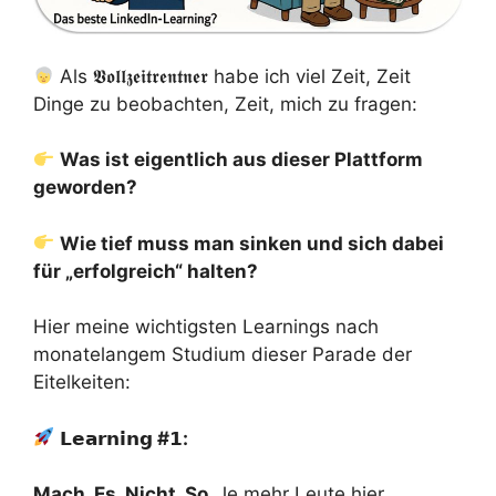
Als 𝖁𝖔𝖑𝖑𝖟𝖊𝖎𝖙𝖗𝖊𝖓𝖙𝖓𝖊𝖗 habe ich viel Zeit, Zeit
Dinge zu beobachten, Zeit, mich zu fragen:
Was ist eigentlich aus dieser Plattform
geworden?
Wie tief muss man sinken und sich dabei
für „erfolgreich“ halten?
Hier meine wichtigsten Learnings nach
monatelangem Studium dieser Parade der
Eitelkeiten:
𝗟𝗲𝗮𝗿𝗻𝗶𝗻𝗴
#
𝟭:
Mach. Es. Nicht. So.
Je mehr Leute hier