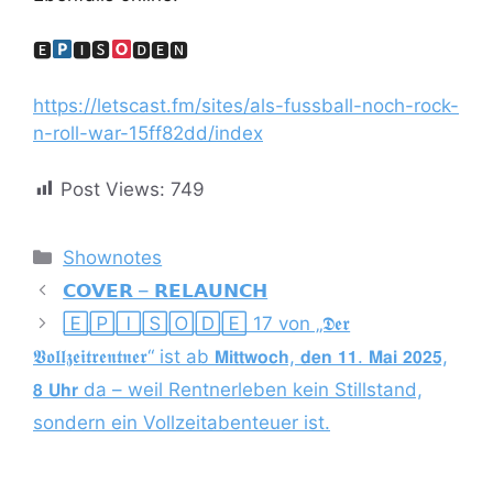
🅴
🅸🆂
🅳🅴🅽
https://letscast.fm/sites/als-fussball-noch-rock-
n-roll-war-15ff82dd/index
Post Views:
749
Kategorien
Shownotes
𝗖𝗢𝗩𝗘𝗥 – 𝗥𝗘𝗟𝗔𝗨𝗡𝗖𝗛
🄴🄿🄸🅂🄾🄳🄴 17 von „𝕯𝖊𝖗
𝖁𝖔𝖑𝖑𝖟𝖊𝖎𝖙𝖗𝖊𝖓𝖙𝖓𝖊𝖗“ ist ab 𝗠𝗶𝘁𝘁𝘄𝗼𝗰𝗵, 𝗱𝗲𝗻 𝟭𝟭. 𝗠𝗮𝗶 𝟮𝟬𝟮𝟱,
𝟴 𝗨𝗵𝗿 da – weil Rentnerleben kein Stillstand,
sondern ein Vollzeitabenteuer ist.