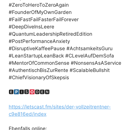
#ZeroToHeroToZeroAgain
#FounderOfMyOwnGarden
#FailFastFailFasterFailForever
#DeepDiveInsLeere
#QuantumLeadershipRetiredEdition
#PostPerformanceAnxiety
#DisruptiveKaffeePause #AchtsamkeitsGuru
#LeanStartupLeanBack #CLevelAufDemSofa
#MentorOfCommonSense #NonsensAsAService
#AuthentischBisZurRente #ScalableBullshit
#ChiefVisionaryOfSkepsis
🅴
🅸🆂
🅳🅴🅽
https://letscast.fm/sites/der-vollzeitrentner-
c9e816ed/index
Ebenfalls online: