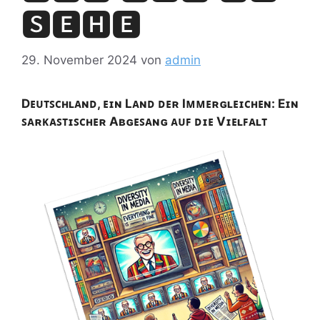
🆂🅴🅷🅴
29. November 2024
von
admin
D
ᴇᴜᴛꜱᴄʜʟᴀɴᴅ
,
ᴇɪɴ
L
ᴀɴᴅ
ᴅᴇʀ
I
ᴍᴍᴇʀɢʟᴇɪᴄʜᴇɴ
: E
ɪɴ
ꜱ
ᴀʀᴋᴀꜱᴛɪꜱᴄʜᴇʀ
A
ʙɢᴇꜱᴀɴɢ
ᴀᴜꜰ
ᴅɪᴇ
V
ɪᴇʟꜰᴀʟᴛ