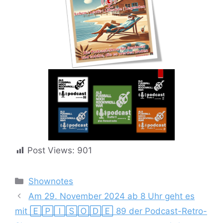
Post Views:
901
Kategorien
Shownotes
Am 29. November 2024 ab 8 Uhr geht es
mit 🄴🄿🄸🅂🄾🄳🄴 89 der Podcast-Retro-