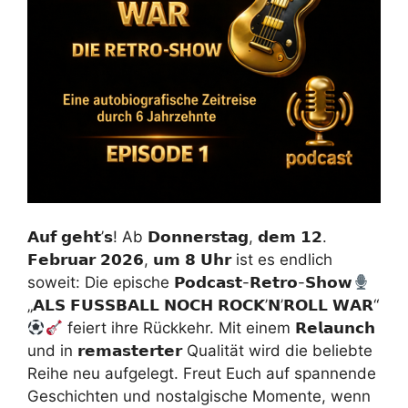
𝗔𝘂𝗳 𝗴𝗲𝗵𝘁’𝘀! Ab 𝗗𝗼𝗻𝗻𝗲𝗿𝘀𝘁𝗮𝗴, 𝗱𝗲𝗺 𝟭𝟮.
𝗙𝗲𝗯𝗿𝘂𝗮𝗿 𝟮𝟬𝟮𝟲, 𝘂𝗺 𝟴 𝗨𝗵𝗿 ist es endlich
soweit: Die epische 𝗣𝗼𝗱𝗰𝗮𝘀𝘁-𝗥𝗲𝘁𝗿𝗼-𝗦𝗵𝗼𝘄
„𝗔𝗟𝗦 𝗙𝗨𝗦𝗦𝗕𝗔𝗟𝗟 𝗡𝗢𝗖𝗛 𝗥𝗢𝗖𝗞’𝗡’𝗥𝗢𝗟𝗟 𝗪𝗔𝗥“
feiert ihre Rückkehr. Mit einem 𝗥𝗲𝗹𝗮𝘂𝗻𝗰𝗵
und in 𝗿𝗲𝗺𝗮𝘀𝘁𝗲𝗿𝘁𝗲𝗿 Qualität wird die beliebte
Reihe neu aufgelegt. Freut Euch auf spannende
Geschichten und nostalgische Momente, wenn