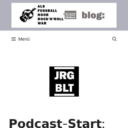
Zum
Inhalt
springen
Menü
𝗣𝗼𝗱𝗰𝗮𝘀𝘁-𝗦𝘁𝗮𝗿𝘁: