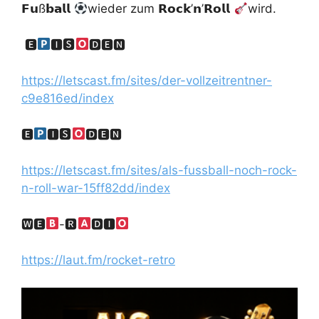
𝗙𝘂ß𝗯𝗮𝗹𝗹
wieder zum 𝗥𝗼𝗰𝗸’𝗻’𝗥𝗼𝗹𝗹
wird.
🅴
🅸🆂
🅳🅴🅽
https://letscast.fm/sites/der-vollzeitrentner-
c9e816ed/index
🅴
🅸🆂
🅳🅴🅽
https://letscast.fm/sites/als-fussball-noch-rock-
n-roll-war-15ff82dd/index
🆆🅴
-🆁
🅳🅸
https://laut.fm/rocket-retro