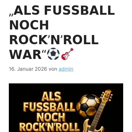
„𝗔𝗟𝗦 𝗙𝗨𝗦𝗦𝗕𝗔𝗟𝗟
𝗡𝗢𝗖𝗛
𝗥𝗢𝗖𝗞’𝗡’𝗥𝗢𝗟𝗟
𝗪𝗔𝗥“
16. Januar 2026
von
admin