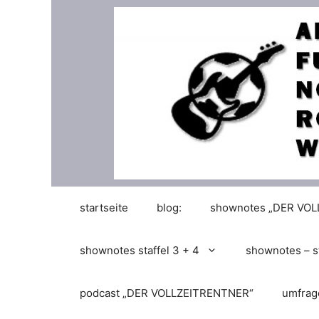
Zum
Inhalt
springen
startseite
blog:
shownotes „DER VO
shownotes staffel 3 + 4
shownotes – st
podcast „DER VOLLZEITRENTNER“
umfrag