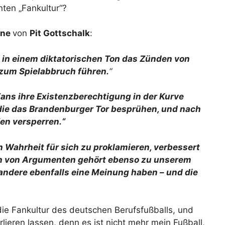
nten „Fankultur“?
mne
von
Pit Gottschalk
:
n in einem diktatorischen Ton das Zünden von
t zum Spielabbruch führen.
“
-Fans ihre Existenzberechtigung in der Kurve
, die das Brandenburger Tor besprühen, und nach
fen versperren.“
n Wahrheit für sich zu proklamieren, verbessert
ch von Argumenten gehört ebenso zu unserem
andere ebenfalls eine Meinung haben – und die
ie Fankultur des deutschen Berufsfußballs, und
rlieren lassen, denn es ist nicht mehr mein Fußball,