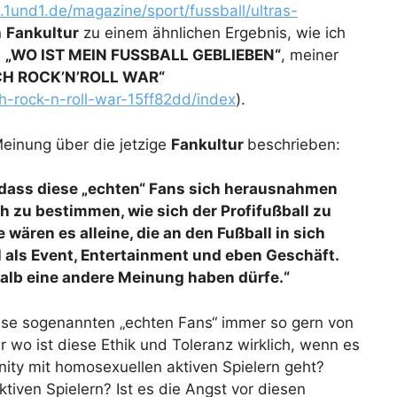
.1und1.de/magazine/sport/fussball/ultras-
n
Fankultur
zu einem ähnlichen Ergebnis, wie ich
l
„WO IST MEIN FUSSBALL GEBLIEBEN“
, meiner
CH ROCK’N’ROLL WAR“
och-rock-n-roll-war-15ff82dd/index
).
Meinung über die jetzige
Fankultur
beschrieben:
dass diese „echten“ Fans sich herausnahmen
ch zu bestimmen, wie sich der Profifußball zu
 wären es alleine, die an den Fußball in sich
l als Event, Entertainment und eben Geschäft.
halb eine andere Meinung haben dürfe.“
ese sogenannten „echten Fans“ immer so gern von
 wo ist diese Ethik und Toleranz wirklich, wenn es
ty mit homosexuellen aktiven Spielern geht?
tiven Spielern? Ist es die Angst vor diesen