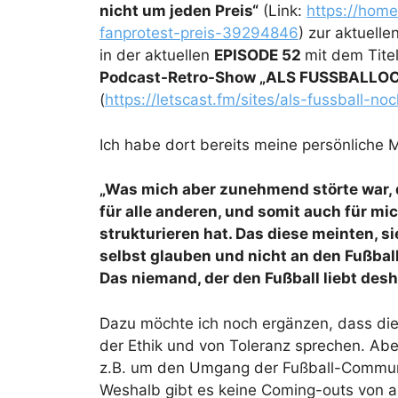
nicht um jeden Preis“
(Link:
https://home
fanprotest-preis-39294846
) zur aktuelle
in der aktuellen
EPISODE 52
mit dem Tite
Podcast-Retro-Show „ALS FUSSBALLO
(
https://letscast.fm/sites/als-fussball-n
Ich habe dort bereits meine persönliche 
„Was mich aber zunehmend störte war, 
für alle anderen, und somit auch für mi
strukturieren hat. Das diese meinten, sie
selbst glauben und nicht an den Fußbal
Das niemand, der den Fußball liebt des
Dazu möchte ich noch ergänzen, dass di
der Ethik und von Toleranz sprechen. Aber
z.B. um den Umgang der Fußball-Communi
Weshalb gibt es keine Coming-outs von ak