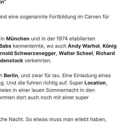
in“
und eine sogenannte Fortbildung im Carven für
r
in
München
und in der 1974 etablierten
Babs
kennenlernte, wo auch
Andy Warhol
,
König
rnold Schwarzenegger
,
Walter Scheel
,
Richard
odenstock
verkehrten.
ch
Berlin
, und zwar für lau. Eine Einladung eines
. Und die fuhren richtig auf. Super
Location
,
reien in einer lauen Sommernacht in den
ormten dort auch noch mit einer super
che Nacht. So etwas muss man erlebt haben,