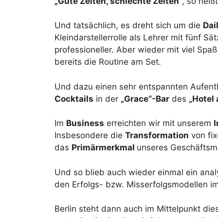
„Gute Zeiten, schlechte Zeiten“
, so heiß
Und tatsächlich, es dreht sich um die
Dai
Kleindarstellerrolle als Lehrer mit fünf S
professioneller. Aber wieder mit viel Spa
bereits die Routine am Set.
Und dazu einen sehr entspannten Aufenth
Cocktails
in der
„Grace“-Bar
des
„Hotel
Im
Business
erreichten wir mit unserem
Insbesondere die
Transformation
von fix
das
Primärmerkmal
unseres Geschäftsmo
Und so blieb auch wieder einmal ein anal
den Erfolgs- bzw. Misserfolgsmodellen i
Berlin steht dann auch im Mittelpunkt die