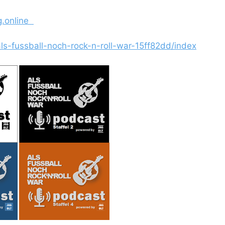
og.online
/als-fussball-noch-rock-n-roll-war-15ff82dd/index