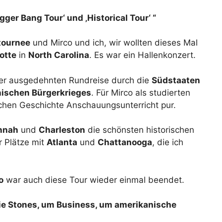
gger Bang Tour‘ und ‚Historical Tour‘ “
tournee
und Mirco und ich, wir wollten dieses Mal
otte
in
North Carolina
. Es war ein Hallenkonzert.
ner ausgedehnten Rundreise durch die
Südstaaten
ischen Bürgerkrieges
. Für Mirco als studierten
chen Geschichte Anschauungsunterricht pur.
nnah
und
Charleston
die schönsten historischen
 Plätze mit
Atlanta
und
Chattanooga
, die ich
o
war auch diese Tour wieder einmal beendet.
ie Stones, um Business, um amerikanische