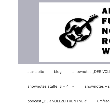
Zum
Inhalt
springen
startseite
blog:
shownotes „DER VO
shownotes staffel 3 + 4
shownotes – st
podcast „DER VOLLZEITRENTNER“
umfrag