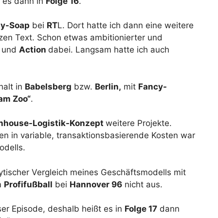
t es dann in
Folge 16
.
ly-Soap
bei
RT
L. Dort hatte ich dann eine weitere
ätzen Text. Schon etwas ambitionierter und
ß und
Action
dabei. Langsam hatte ich auch
alt in
Babelsberg
bzw.
Berlin,
mit
Fancy-
 am Zoo“
.
Inhouse-Logistik-Konzept
weitere Projekte.
en in variable, transaktionsbasierende Kosten war
dells.
ytischer Vergleich meines Geschäftsmodells mit
m
Profifußball
bei
Hannover 96
nicht aus.
ser Episode, deshalb heißt es in
Folge 17
dann