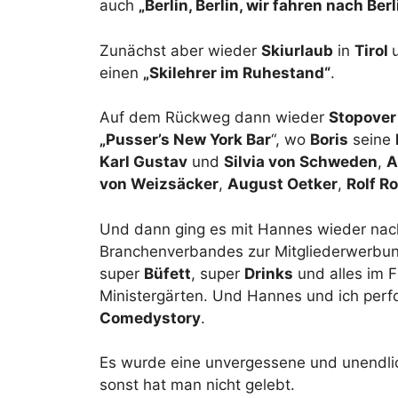
auch
„Berlin, Berlin, wir fahren nach Berl
Zunächst aber wieder
Skiurlaub
in
Tirol
einen
„Skilehrer im Ruhestand“
.
Auf dem Rückweg dann wieder
Stopove
„Pusser’s New York Bar
“, wo
Boris
seine
Karl Gustav
und
Silvia von Schweden
,
A
von Weizsäcker
,
August Oetker
,
Rolf R
Und dann ging es mit Hannes wieder na
Branchenverbandes zur Mitgliederwerbung
super
Büfett
, super
Drinks
und alles im F
Ministergärten. Und Hannes und ich perf
Comedystory
.
Es wurde eine unvergessene und unendli
sonst hat man nicht gelebt.